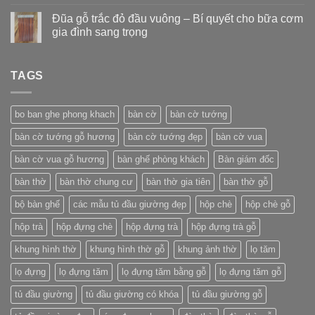
Đũa gỗ trắc đỏ đầu vuông – Bí quyết cho bữa cơm
gia đình sang trọng
TAGS
bo ban ghe phong khach
bàn cờ
bàn cờ tướng
bàn cờ tướng gỗ hương
bàn cờ tướng đẹp
bàn cờ vua
bàn cờ vua gỗ hương
bàn ghế phòng khách
Bàn giám đốc
bàn thờ
bàn thờ chung cư
bàn thờ gia tiên
bàn thờ gỗ
bộ bàn ghế
các mẫu tủ đầu giường đẹp
hộp chè
hộp chè gỗ
hộp trà
hộp đựng chè
hộp đựng trà
hộp đựng trà gỗ
khung hình thờ
khung hình thờ gỗ
khung ảnh thờ
lọ tăm
lọ đựng
lọ đựng tăm
lọ đựng tăm bằng gỗ
lọ đựng tăm gỗ
tủ đầu giường
tủ đầu giường có khóa
tủ đầu giường gỗ