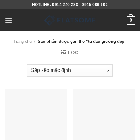
Skip
HOTLINE: 0914 240 238 - 0945 006 602
to
content
0
Trang chủ
/
Sản phẩm được gắn thẻ “tủ đầu giường đẹp”
LỌC