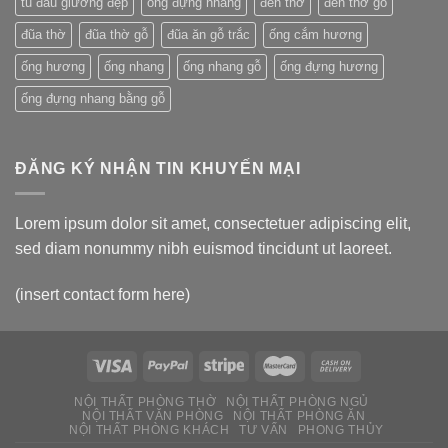
tủ đầu giường đẹp
óng đựng nhang
đèn thờ
đèn thờ gỗ
đũa thờ
đũa thờ gỗ
đũa ăn gỗ trắc
ống cắm hương
ống hương
ống nhang
ống nhang gỗ
ống đựng hương
ống đựng nhang bằng gỗ
ĐĂNG KÝ NHẬN TIN KHUYẾN MẠI
Lorem ipsum dolor sit amet, consectetuer adipiscing elit,
sed diam nonummy nibh euismod tincidunt ut laoreet.
(insert contact form here)
NỘI THẤT PHÒNG THỜ
NỘI THẤT PHÒNG NGỦ
NỘI THẤT VĂN PHÒNG
NỘI THẤT PHÒNG ĂN
NỘI THẤT PHÒNG KHÁCH
TƯ VẤN
PHONG THỦY