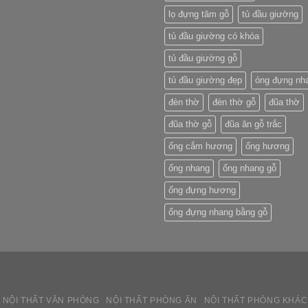
lọ đựng tăm gỗ
tủ đầu giường
tủ đầu giường có khóa
tủ đầu giường gỗ
tủ đầu giường đẹp
óng đựng nh
đèn thờ
đèn thờ gỗ
đũa thờ
đũa thờ gỗ
đũa ăn gỗ trắc
ống cắm hương
ống hương
ống nhang
ống nhang gỗ
ống đựng hương
ống đựng nhang bằng gỗ
NỘI THẤT VĂN PHÒNG
NỘI THẤT PHÒNG ĂN
NỘI THẤT PHÒNG KHÁ