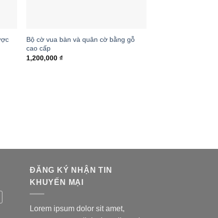
Bộ cờ vua bàn và quân cờ bằng gỗ
ược
cao cấp
1,200,000
₫
ĐĂNG KÝ NHẬN TIN
KHUYẾN MẠI
Lorem ipsum dolor sit amet,