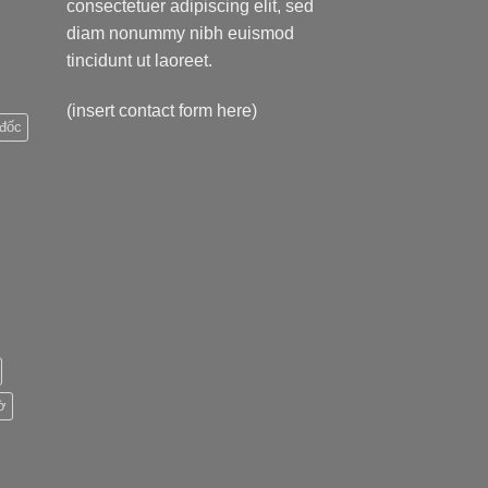
consectetuer adipiscing elit, sed
diam nonummy nibh euismod
tincidunt ut laoreet.
(insert contact form here)
đốc
ờ