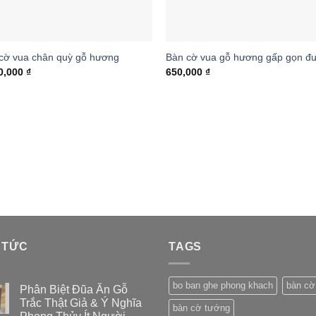
cờ vua chân quỳ gỗ hương
Bàn cờ vua gỗ hương gấp gọn đ
0,000
₫
650,000
₫
 TỨC
TAGS
bo ban ghe phong khach
bàn cờ
Phân Biệt Đũa Ăn Gỗ
Trắc Thật Giả & Ý Nghĩa
bàn cờ tướng