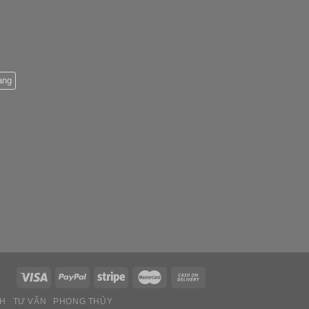
ang
CH
TƯ VẤN
PHONG THỦY