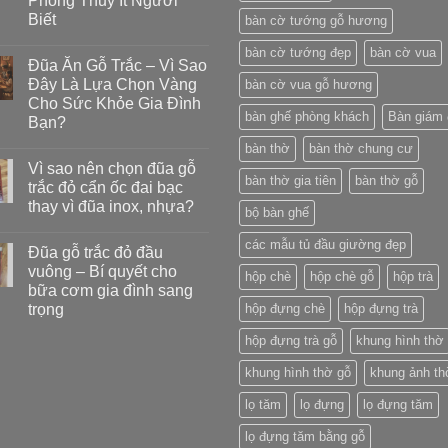
Phong Thủy Ít Người
Biết
bàn cờ tướng gỗ hương
bàn cờ tướng đẹp
bàn cờ vua
Đũa Ăn Gỗ Trắc – Vì Sao
Đây Là Lựa Chọn Vàng
bàn cờ vua gỗ hương
Cho Sức Khỏe Gia Đình
bàn ghế phòng khách
Bàn giám 
Bạn?
bàn thờ
bàn thờ chung cư
Vì sao nên chọn đũa gỗ
bàn thờ gia tiên
bàn thờ gỗ
trắc đỏ cẩn ốc đai bạc
thay vì đũa inox, nhựa?
bộ bàn ghế
các mẫu tủ đầu giường đẹp
Đũa gỗ trắc đỏ đầu
vuông – Bí quyết cho
hộp chè
hộp chè gỗ
hộp trà
bữa cơm gia đình sang
trọng
hộp đựng chè
hộp đựng trà
hộp đựng trà gỗ
khung hình thờ
khung hình thờ gỗ
khung ảnh th
lọ tăm
lọ đựng
lọ đựng tăm
lọ đựng tăm bằng gỗ