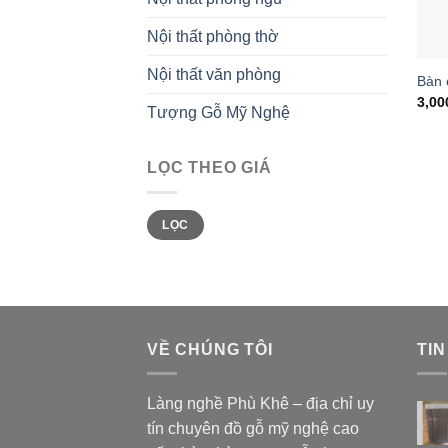
Nội thất phòng thờ
Nội thất văn phòng
Bàn 
3,00
Tượng Gỗ Mỹ Nghệ
LỌC THEO GIÁ
Giá
Giá
LỌC
tối
tối
thiểu
đa
VỀ CHÚNG TÔI
TIN
Làng nghề Phù Khê – địa chỉ uy
tín chuyên đồ gỗ mỹ nghệ cao