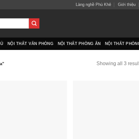
Làng nghề Phù Khê
Giới thiệu
GỦ
NỘI THẤT VĂN PHÒNG
NỘI THẤT PHÒNG ĂN
NỘI THẤT PHÒN
Showing all 3 resul
a”