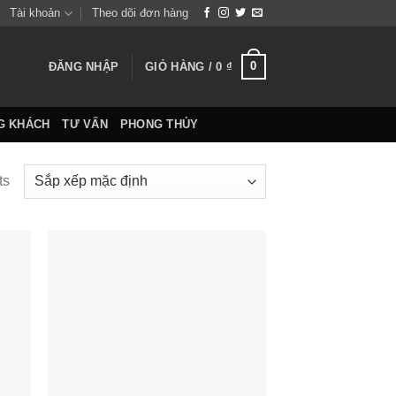
Tài khoản
Theo dõi đơn hàng
0
ĐĂNG NHẬP
GIỎ HÀNG /
0
₫
G KHÁCH
TƯ VẤN
PHONG THỦY
ts