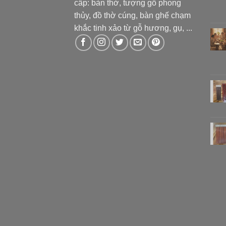
cấp: bàn thờ, tượng gỗ phong
thủy, đồ thờ cúng, bàn ghế chạm
khắc tinh xảo từ gỗ hương, gụ, ...