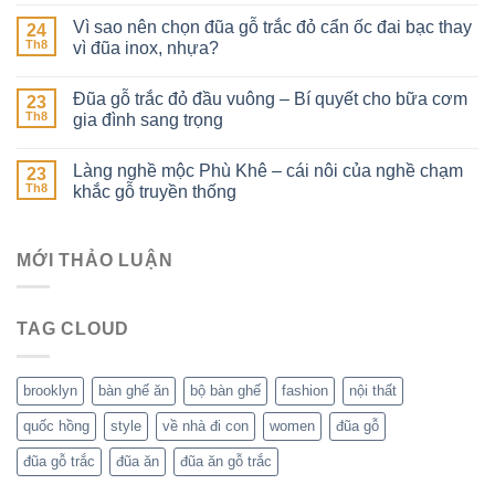
Vì sao nên chọn đũa gỗ trắc đỏ cẩn ốc đai bạc thay
24
Th8
vì đũa inox, nhựa?
Đũa gỗ trắc đỏ đầu vuông – Bí quyết cho bữa cơm
23
Th8
gia đình sang trọng
Làng nghề mộc Phù Khê – cái nôi của nghề chạm
23
Th8
khắc gỗ truyền thống
MỚI THẢO LUẬN
TAG CLOUD
brooklyn
bàn ghế ăn
bộ bàn ghế
fashion
nội thất
quốc hồng
style
về nhà đi con
women
đũa gỗ
đũa gỗ trắc
đũa ăn
đũa ăn gỗ trắc