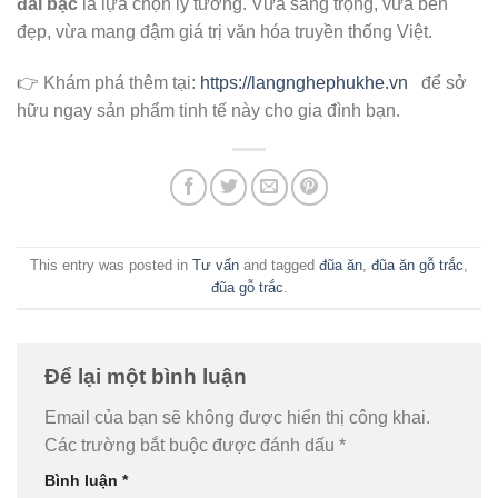
đai bạc
là lựa chọn lý tưởng. Vừa sang trọng, vừa bền
đẹp, vừa mang đậm giá trị văn hóa truyền thống Việt.
👉 Khám phá thêm tại:
https://langnghephukhe.vn
để sở
hữu ngay sản phẩm tinh tế này cho gia đình bạn.
This entry was posted in
Tư vấn
and tagged
đũa ăn
,
đũa ăn gỗ trắc
,
đũa gỗ trắc
.
Để lại một bình luận
Email của bạn sẽ không được hiển thị công khai.
Các trường bắt buộc được đánh dấu
*
Bình luận
*