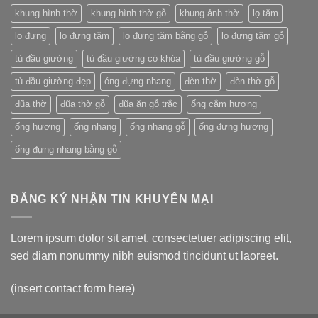
khung hình thờ
khung hình thờ gỗ
khung ảnh thờ
lọ tăm
lọ đựng
lọ đựng tăm
lọ đựng tăm bằng gỗ
lọ đựng tăm gỗ
tủ đầu giường
tủ đầu giường có khóa
tủ đầu giường gỗ
tủ đầu giường đẹp
óng đựng nhang
đèn thờ
đèn thờ gỗ
đũa thờ
đũa thờ gỗ
đũa ăn gỗ trắc
ống cắm hương
ống hương
ống nhang
ống nhang gỗ
ống đựng hương
ống đựng nhang bằng gỗ
ĐĂNG KÝ NHẬN TIN KHUYẾN MẠI
Lorem ipsum dolor sit amet, consectetuer adipiscing elit,
sed diam nonummy nibh euismod tincidunt ut laoreet.
(insert contact form here)