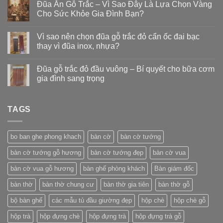
Đũa Ăn Gỗ Trắc – Vì Sao Đây Là Lựa Chọn Vàng
Cho Sức Khỏe Gia Đình Bạn?
Vì sao nên chọn đũa gỗ trắc đỏ cẩn ốc đai bạc
thay vì đũa inox, nhựa?
Đũa gỗ trắc đỏ đầu vuông – Bí quyết cho bữa cơm
gia đình sang trọng
TAGS
bo ban ghe phong khach
bàn cờ
bàn cờ tướng
bàn cờ tướng gỗ hương
bàn cờ tướng đẹp
bàn cờ vua
bàn cờ vua gỗ hương
bàn ghế phòng khách
Bàn giám đốc
bàn thờ
bàn thờ chung cư
bàn thờ gia tiên
bàn thờ gỗ
bộ bàn ghế
các mẫu tủ đầu giường đẹp
hộp chè
hộp chè gỗ
hộp trà
hộp đựng chè
hộp đựng trà
hộp đựng trà gỗ