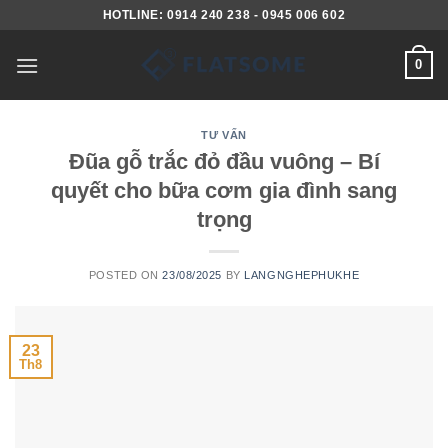
Skip
HOTLINE: 0914 240 238 - 0945 006 602
to
content
0
TƯ VẤN
Đũa gỗ trắc đỏ đầu vuông – Bí
quyết cho bữa cơm gia đình sang
trọng
POSTED ON
23/08/2025
BY
LANGNGHEPHUKHE
23
Th8