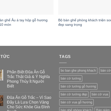
àn ghế Âu á tay hộp gỗ hương
Bộ bàn ghế phòng khách triện so
10 món
đẹp sang trọng
 TỨC
TAGS
bo ban ghe phong khach
bàn cờ
Phân Biệt Đũa Ăn Gỗ
Trắc Thật Giả & Ý Nghĩa
bàn cờ tướng
Phong Thủy Ít Người
Biết
bàn cờ tướng gỗ hương
bàn cờ tướng đẹp
bàn cờ vua
Đũa Ăn Gỗ Trắc – Vì Sao
Đây Là Lựa Chọn Vàng
bàn cờ vua gỗ hương
Cho Sức Khỏe Gia Đình
bàn ghế phòng khách
Bàn giám 