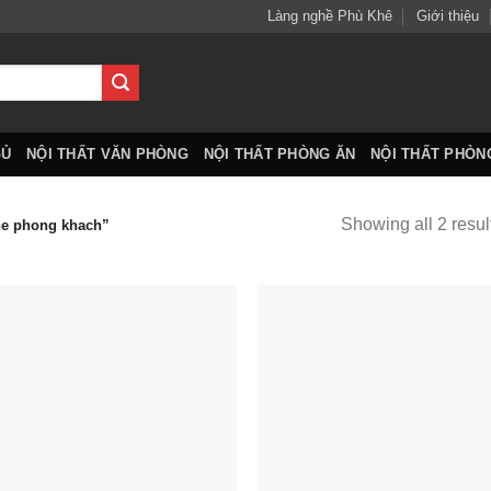
Làng nghề Phù Khê
Giới thiệu
GỦ
NỘI THẤT VĂN PHÒNG
NỘI THẤT PHÒNG ĂN
NỘI THẤT PHÒN
Showing all 2 resul
he phong khach”