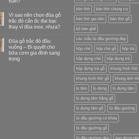
Bạn?
bàn thờ
bàn thờ chung cư
Vì sao nên chọn đũa gỗ
bàn thờ gia tiên
bàn thờ gỗ
trắc đỏ cẩn ốc đai bạc
thay vì đũa inox, nhựa?
bộ bàn ghế
các mẫu tủ đầu giường đẹp
Đũa gỗ trắc đỏ đầu
vuông – Bí quyết cho
hộp chè
hộp chè gỗ
hộp trà
bữa cơm gia đình sang
trọng
hộp đựng chè
hộp đựng trà
hộp đựng trà gỗ
khung hình thờ
khung hình thờ gỗ
khung ảnh th
lọ tăm
lọ đựng
lọ đựng tăm
lọ đựng tăm bằng gỗ
lọ đựng tăm gỗ
tủ đầu giường
tủ đầu giường có khóa
tủ đầu giường gỗ
tủ đầu giường đẹp
óng đựng nh