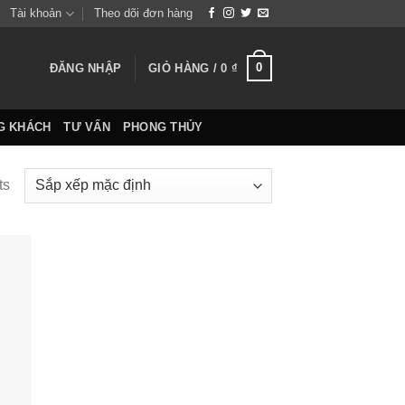
Tài khoản
Theo dõi đơn hàng
0
ĐĂNG NHẬP
GIỎ HÀNG /
0
₫
G KHÁCH
TƯ VẤN
PHONG THỦY
ts