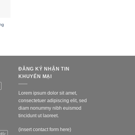
ng
ĐĂNG KÝ NHẬN TIN
KHUYẾN MẠI
Lorem ipsum dolor sit amet,
consectetuer adipiscing elit, sed
diam nonummy nibh euismod
tincidunt ut laoreet.
(insert contact form here)
đốc