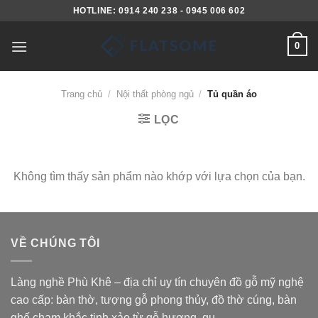
Skip
HOTLINE: 0914 240 238 - 0945 006 602
to
content
0
Trang chủ
/
Nội thất phòng ngủ
/
Tủ quần áo
LỌC
Không tìm thấy sản phẩm nào khớp với lựa chọn của bạn.
VỀ CHÚNG TÔI
Làng nghề Phù Khê – địa chỉ uy tín chuyên đồ gỗ mỹ nghệ
cao cấp: bàn thờ, tượng gỗ phong thủy, đồ thờ cúng, bàn
ghế chạm khắc tinh xảo từ gỗ hương, gụ, ...